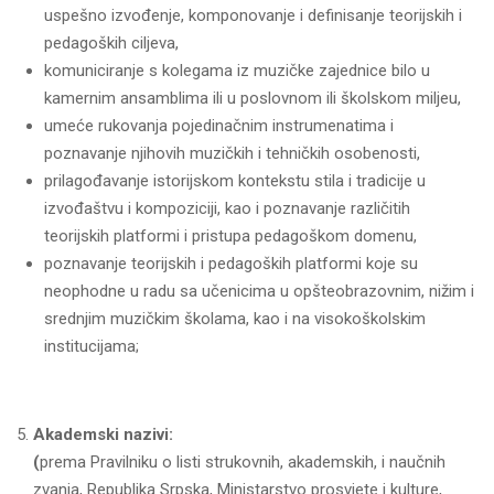
uspešno izvođenje, komponovanje i definisanje teorijskih i
pedagoških ciljeva,
komuniciranje s kolegama iz muzičke zajednice bilo u
kamernim ansamblima ili u poslovnom ili školskom miljeu,
umeće rukovanja pojedinačnim instrumenatima i
poznavanje njihovih muzičkih i tehničkih osobenosti,
prilagođavanje istorijskom kontekstu stila i tradicije u
izvođaštvu i kompoziciji, kao i poznavanje različitih
teorijskih platformi i pristupa pedagoškom domenu,
poznavanje teorijskih i pedagoških platformi koje su
neophodne u radu sa učenicima u opšteobrazovnim, nižim i
srednjim muzičkim školama, kao i na visokoškolskim
institucijama;
Akademski nazivi:
(
prema Pravilniku o listi strukovnih, akademskih, i naučnih
zvanja, Republika Srpska, Ministarstvo prosvjete i kulture,