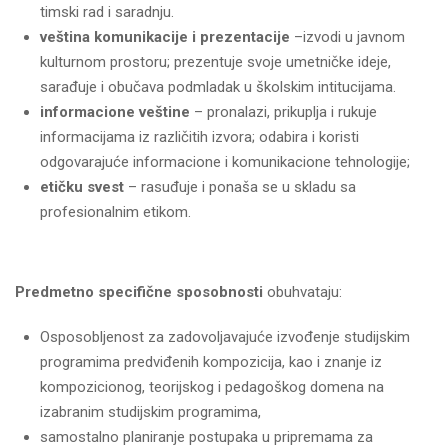
timski rad i saradnju.
veština komunikacije i prezentacije
–izvodi u javnom
kulturnom prostoru; prezentuje svoje umetničke ideje,
sarađuje i obučava podmladak u školskim intitucijama.
informacion
e
veštin
e
– pronalazi, prikuplja i rukuje
informacijama iz različitih izvora; odabira i koristi
odgovarajuće informacione i komunikacione tehnologije;
etičku svest
– rasuđuje i ponaša se u skladu sa
profesionalnim etikom.
Predmetno specifične sposobnosti
obuhvataju:
Osposobljenost za zadovoljavajuće izvođenje studijskim
programima predviđenih kompozicija, kao i znanje iz
kompozicionog, teorijskog i pedagoškog domena na
izabranim studijskim programima,
samostalno planiranje postupaka u pripremama za