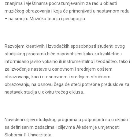
znanjima i vještinama podrazumjevanim za rad u oblasti
muzičkog obrazovanja i koja će primenjivati u nastavnom radu
– na smejru Muzička teorija i pedagogija.
Razvojem kreativnih i izvođačkih sposobnosti studenti ovog
studijskog programa biće osposoblјeni kako za kvalitetno i
informisano javno vokalno ili instrumentalno izvođaštvo, tako i
za izvođenje nastave u osnovnom i srednjem opštem
obrazovanju, kao i u osnovnom i srednjem stručnom
obrazovanju, na osnovu čega će steći potrebne preduslove za
nastavak studija u okviru trećeg ciklusa.
Navedeni cilјevi studijskog programa u potpunosti su u skladu
sa definisanim zadacima i cilјevima Akademije umjetnosti
Slobomir P Univerziteta.