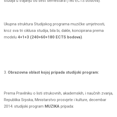
studija u trajanju od šest semestara (180 ECTS bodova).
Ukupna struktura Studijskog programa muzičke umjetnosti,
kroz sva tri ciklusa studija, bila bi, dakle, koncipirana prema
modelu
4+1+3 (240+60+180
ECTS
bodova)
.
Obrazovna oblast kojoj pripada studijski program:
Prema Pravilniku o listi strukovnih, akademskih, i naučnih zvanja,
Republika Srpska, Ministarstvo prosvjete i kulture, decembar
2014. studijski program
MUZIKA
pripada: