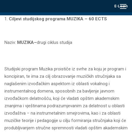
E-Learn
Ciljevi studijskog programa MUZIKA – 60 ECTS
Naziv:
MUZIKA–
drugi ciklus studija
Studijski program Muzika proističe iz svrhe za koju je program i
koncipiran, te ima za cilј obrazovanje muzičkih stručnjaka sa
naglašenim izvođačkim aspektom iz oblasti vokalnog i
instrumentalnog domena, sposobnih za bavljenje javnom
izvođačkom delatnošću, koji će vladati opštim akademskim
znanjima i vještinama podrazumjevanim za delatnost u oblasti
izvođaštva – na instrumetalnim smejrovima, kao i za oblasti
muzičke teorije i pedagogije u cilјu formiranja stručnjaka koji će
produblјivanjem stručne spremnosti vladati opštim akademskim