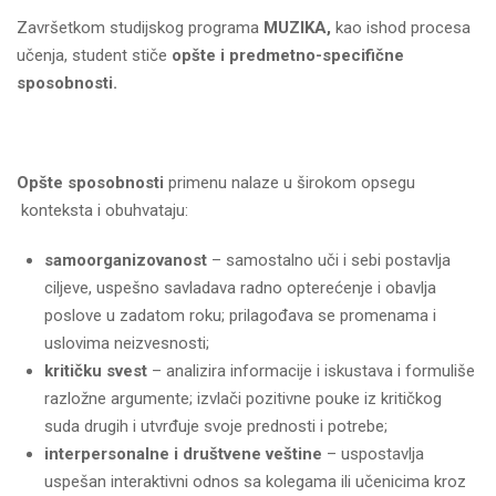
Završetkom studijskog programa
MUZIKA,
kao ishod procesa
učenja, student stiče
opšte i predmetno-specifične
sposobnosti.
Opšte sposobnosti
primenu nalaze u širokom opsegu
konteksta i obuhvataju:
s
amoorganizovano
st
– samostalno uči i sebi postavlja
ciljeve, uspešno savladava radno opterećenje i obavlja
poslove u zadatom roku; prilagođava se promenama i
uslovima neizvesnosti;
kritičk
u
sve
st
– analizira informacije i iskustava i formuliše
razložne argumente; izvlači pozitivne pouke iz kritičkog
suda drugih i utvrđuje svoje prednosti i potrebe;
interpersonaln
e
i društven
e
veštin
e
– uspostavlja
uspešan interaktivni odnos sa kolegama ili učenicima kroz