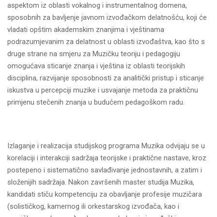
aspektom iz oblasti vokalnog i instrumentalnog domena,
sposobnih za bavljenje javnom izvođačkom delatnošću, koji će
vladati opštim akademskim znanjima i vještinama
podrazumjevanim za delatnost u oblasti izvođaštva, kao što s
druge strane na smjeru za Muzičku teoriju i pedagogiju
omogućava sticanje znanja i vještina iz oblasti teorijskih
disciplina, razvijanje sposobnosti za analitički pristup i sticanje
iskustva u percepciji muzike i usvajanje metoda za praktičnu
primjenu stečenih znanja u budućem pedagoškom radu.
Izlaganje i realizacija studijskog programa Muzika odvijaju se u
korelaciji i interakciji sadržaja teorijske i praktične nastave, kroz
postepeno i sistematično savlađivanje jednostavnih, a zatim i
složenijih sadržaja. Nakon završenih master studija Muzika,
kandidati stiču kompetenciju za obavljanje profesije muzičara
(solističkog, kamernog ili orkestarskog izvođača, kao i