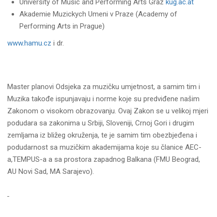
University of Music and Performing Arts Graz
kug.ac.at
Akademie Muzickych Umeni v Praze (Academy of
Performing Arts in Prague)
www.hamu.cz
i dr.
Master planovi Odsjeka za muzičku umjetnost, a samim tim i
Muzika takođe ispunjavaju i norme koje su predviđene našim
Zakonom o visokom obrazovanju. Ovaj Zakon se u velikoj mjeri
podudara sa zakonima u Srbiji, Sloveniji, Crnoj Gori i drugim
zemlјama iz bližeg okruženja, te je samim tim obezbjeđena i
podudarnost sa muzičkim akademijama koje su članice AEC-
a,TEMPUS-a a sa prostora zapadnog Balkana (FMU Beograd,
AU Novi Sad, MA Sarajevo).