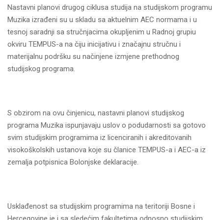
Nastavni planovi drugog ciklusa studija na studijskom programu
Muzika izrađeni su u skladu sa aktuelnim AEC normama i u
tesnoj saradnji sa stručnjacima okuplјenim u Radnoj grupiu
okviru TEMPUS-a na čiju inicijativu i značajnu stručnu i
materijalnu podršku su načinjene izmjene prethodnog
studijskog programa.
S obzirom na ovu činjenicu, nastavni planovi studijskog
programa Muzika ispunjavaju uslov o podudarnosti sa gotovo
svim studijskim programima iz licenciranih i akreditovanih
visokoškolskih ustanova koje su članice TEMPUS-a i AEC-a iz
zemalјa potpisnica Bolonjske deklaracije.
Usklađenost sa studijskim programima na teritoriji Bosne i
Hercegovine je i sa sledećim fakultetima odnosno studijskim