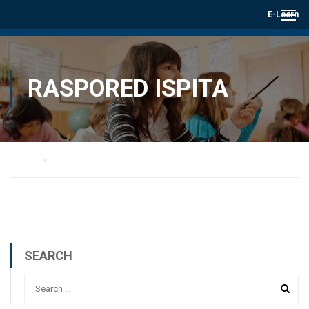
E-Learn
RASPORED ISPITA
Home
Raspored ispita
SEARCH