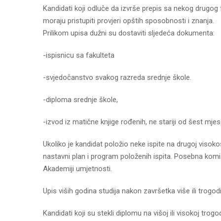
Kandidati koji odluče da izvrše prepis sa nekog drugog
moraju pristupiti provjeri opštih sposobnosti i znanja.
Prilikom upisa dužni su dostaviti sljedeća dokumenta:
-ispisnicu sa fakulteta
-svjedočanstvo svakog razreda srednje škole.
-diploma srednje škole,
-izvod iz matične knjige rođenih, ne stariji od šest mjes
Ukoliko je kandidat položio neke ispite na drugoj visoko
nastavni plan i program položenih ispita. Posebna komis
Akademiji umjetnosti.
Upis viših godina studija nakon završetka više ili trogod
Kandidati koji su stekli diplomu na višoj ili visokoj tro