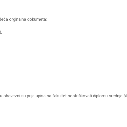
jedeća orginalna dokumeta:
),
bavezni su prije upisa na fakultet nostrifikovati diplomu srednje š