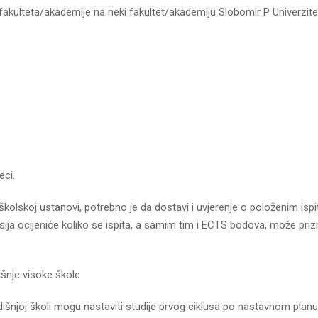
 fakulteta/akademije na neki fakultet/akademiju Slobomir P Univerzit
eci.
školskoj ustanovi, potrebno je da dostavi i uvjerenje o položenim ispi
ija ocijeniće koliko se ispita, a samim tim i ECTS bodova, može priz
išnje visoke škole
godišnjoj školi mogu nastaviti studije prvog ciklusa po nastavnom planu