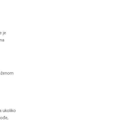
e je
ina
loženom
a ukoliko
kođe,