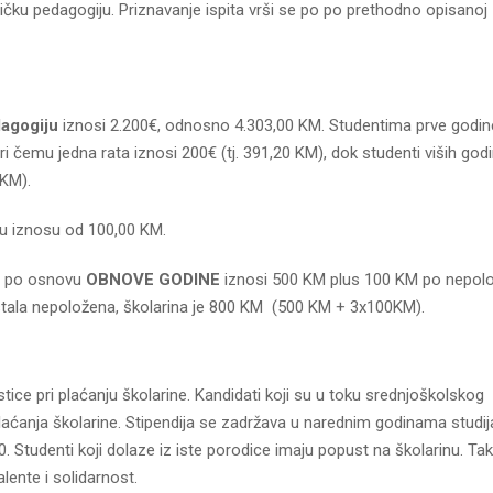
ku pedagogiju. Priznavanje ispita vrši se po po prethodno opisanoj
agogiju
iznosi 2.200€, odnosno 4.303,00 KM. Studentima prve godin
 čemu jedna rata iznosi 200€ (tj. 391,20 KM), dok studenti viših god
 KM).
a u iznosu od 100,00 KM.
, po osnovu
OBNOVE GODINE
iznosi 500 KM plus 100 KM po nepo
a ostala nepoložena, školarina je 800 KM (500 KM + 3x100KM).
tice pri plaćanju školarine. Kandidati koji su u toku srednjoškolskog
laćanja školarine. Stipendija se zadržava u narednim godinama studij
 Studenti koji dolaze iz iste porodice imaju popust na školarinu. Ta
alente i solidarnost.