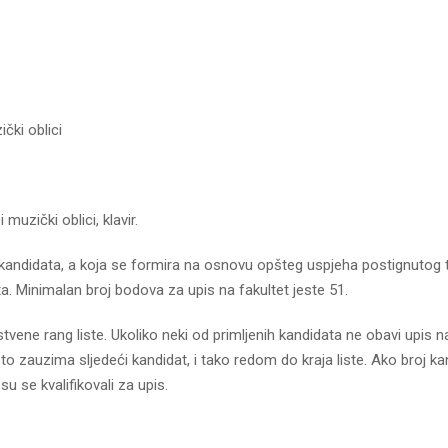
čki oblici
muzički oblici, klavir.
 kandidata, a koja se formira na osnovu opšteg uspjeha postignutog
a. Minimalan broj bodova za upis na fakultet jeste 51.
nstvene rang liste. Ukoliko neki od primljenih kandidata ne obavi upis 
to zauzima sljedeći kandidat, i tako redom do kraja liste. Ako broj ka
u se kvalifikovali za upis.