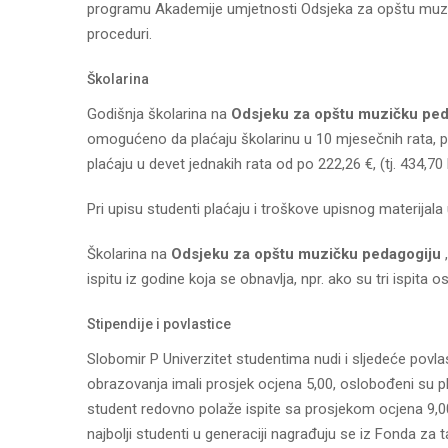
programu Akademije umjetnosti Odsjeka za opštu muzič
proceduri.
Školarina
Godišnja školarina na
Odsjeku za opštu muzičku ped
omogućeno da plaćaju školarinu u 10 mjesečnih rata, pri
plaćaju u devet jednakih rata od po 222,26 €, (tj. 434,70
Pri upisu studenti plaćaju i troškove upisnog materijal
Školarina na
Odsjeku za opštu muzičku pedagogiju
ispitu iz godine koja se obnavlja, npr. ako su tri ispit
Stipendije i povlastice
Slobomir P Univerzitet studentima nudi i sljedeće povlas
obrazovanja imali prosjek ocjena 5,00, oslobođeni su p
student redovno polaže ispite sa prosjekom ocjena 9,00.
najbolji studenti u generaciji nagrađuju se iz Fonda za t