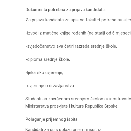
Dokumenta potrebna za prijavu kandidata:
Za prijavu kandidata za upis na fakultet potreba su sl
-izvod iz matične knjige rođenih (ne stariji od 6 mjeseci
-svjedočanstvo sva četiri razreda srednje škole,
-diploma srednje škole,
-ljekarsko uvjerenje,
-uvjerenje o državljanstvu.
Studenti sa završenom srednjom školom u inostranstvu o
Ministarstva prosvjete i kulture Republike Srpske.
Polaganje prijemnog ispita
Kandidati za upis polažu prijemni ispit iz: