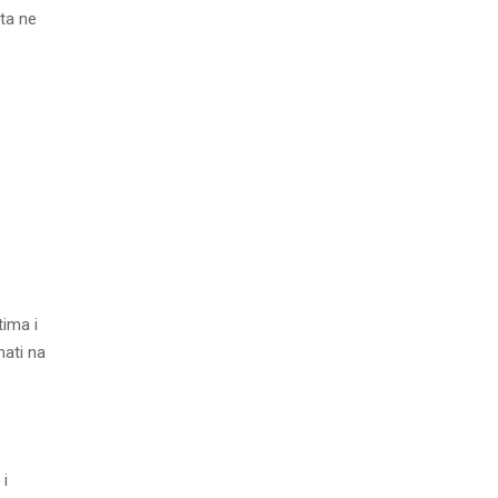
eta ne
tima i
nati na
 i