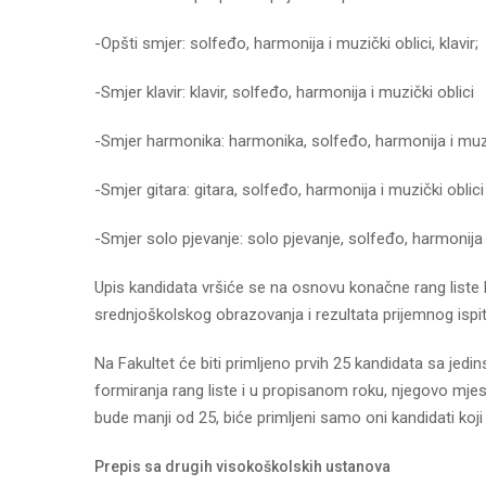
-Opšti smjer: solfeđo, harmonija i muzički oblici, klavir;
-Smjer klavir: klavir, solfeđo, harmonija i muzički oblici
-Smjer harmonika: harmonika, solfeđo, harmonija i muzi
-Smjer gitara: gitara, solfeđo, harmonija i muzički oblici
-Smjer solo pjevanje: solo pjevanje, solfeđo, harmonija i 
Upis kandidata vršiće se na osnovu konačne rang liste
srednjoškolskog obrazovanja i rezultata prijemnog ispit
Na Fakultet će biti primljeno prvih 25 kandidata sa jedi
formiranja rang liste i u propisanom roku, njegovo mjes
bude manji od 25, biće primljeni samo oni kandidati koji s
Prepis sa drugih visokoškolskih ustanova