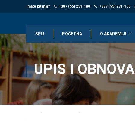
Imate pitanja?
+387 (55) 231-180
+387 (55) 231-105
SPU
POČETNA
O AKADEMIJI
UPIS I OBNOV
Home
Osnovne studije
Upis i obnova godine