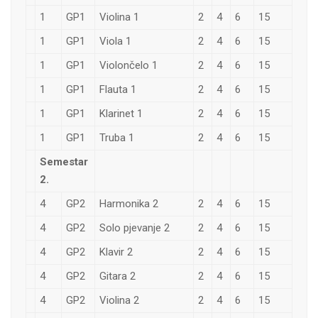
1
GP1
Violina 1
2
4
6
15
1
GP1
Viola 1
2
4
6
15
1
GP1
Violončelo 1
2
4
6
15
1
GP1
Flauta 1
2
4
6
15
1
GP1
Klarinet 1
2
4
6
15
1
GP1
Truba 1
2
4
6
15
Semestar
2.
4
GP2
Harmonika 2
2
4
6
15
4
GP2
Solo pjevanje 2
2
4
6
15
4
GP2
Klavir 2
2
4
6
15
4
GP2
Gitara 2
2
4
6
15
4
GP2
Violina 2
2
4
6
15