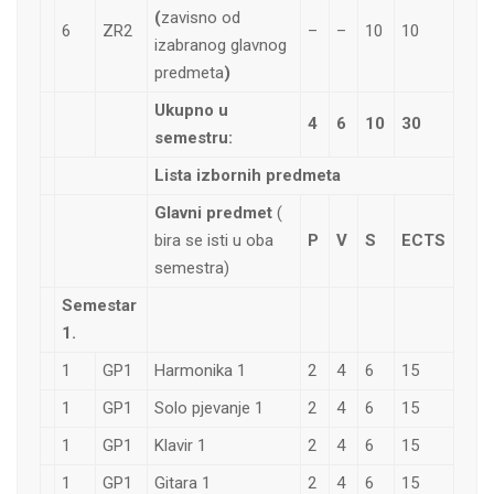
(
zavisno od
6
ZR2
–
–
10
10
izabranog glavnog
predmeta
)
Ukupno u
4
6
10
30
semestru:
Lista izbornih predmeta
Glavni predmet
(
bira se isti u oba
P
V
S
ECTS
semestra)
Semestar
1.
1
GP1
Harmonika 1
2
4
6
15
1
GP1
Solo pjevanje 1
2
4
6
15
1
GP1
Klavir 1
2
4
6
15
1
GP1
Gitara 1
2
4
6
15