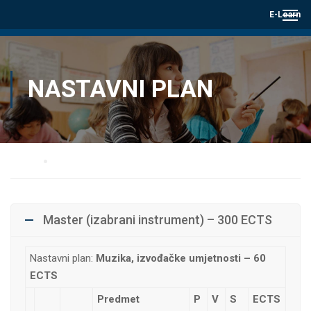
E-Learn
NASTAVNI PLAN
Home
Nastavni plan
Master (izabrani instrument) – 300 ECTS
Nastavni plan:
Muzika, izvođačke umjetnosti – 60
ECTS
Predmet
P
V
S
ECTS