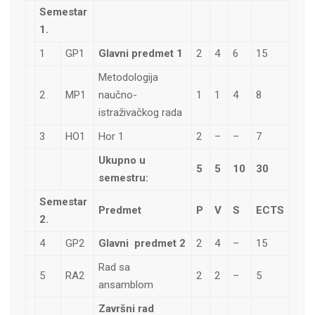
Semestar
1.
1
GP1
Glavni predmet 1
2
4
6
15
Metodologija
2
MP1
naučno-
1
1
4
8
istraživačkog rada
3
HO1
Hor 1
2
–
–
7
Ukupno u
5
5
10
30
semestru:
Semestar
Predmet
P
V
S
ECTS
2.
4
GP2
Glavni predmet 2
2
4
–
15
Rad sa
5
RA2
2
2
–
5
ansamblom
Završni rad