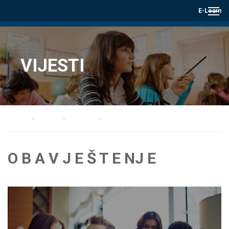
E-Learn
VIJESTI
Home
Blog
Vijesti
O B A V J E Š T E NJ E
O B A V J E Š T E NJ E