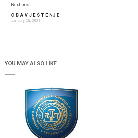
Next post
O B A V J E Š T E NJ E
January 26, 2021
YOU MAY ALSO LIKE