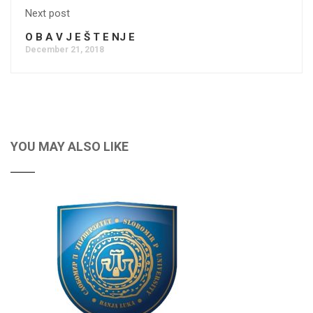
Next post
O B A V J E Š T E NJ E
December 21, 2018
YOU MAY ALSO LIKE