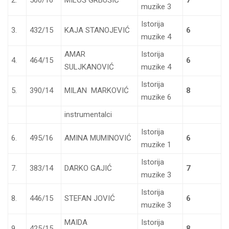
2.
500/16
MILOŠ GRBUŠIĆ
7
muzike 3
Istorija
3.
432/15
KAJA STANOJEVIĆ
6
muzike 4
AMAR
Istorija
4.
464/15
6
SULJKANOVIĆ
muzike 4
Istorija
5.
390/14
MILAN MARKOVIĆ
8
muzike 6
instrumentalci
Istorija
6.
495/16
AMINA MUMINOVIĆ
6
muzike 1
Istorija
7.
383/14
DARKO GAJIĆ
7
muzike 3
Istorija
8.
446/15
STEFAN JOVIĆ
6
muzike 3
MAIDA
Istorija
9.
425/15
8