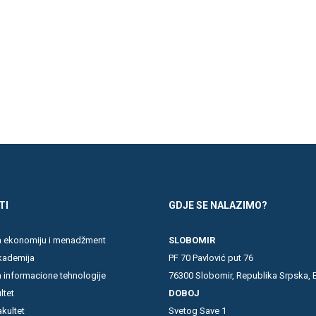
TI
GDJE SE NALAZIMO?
za ekonomiju i menadžment
SLOBOMIR
kademija
PF 70 Pavlović put 76
a informacione tehnologije
76300 Slobomir, Republika Srpska, 
ltet
DOBOJ
akultet
Svetog Save 1