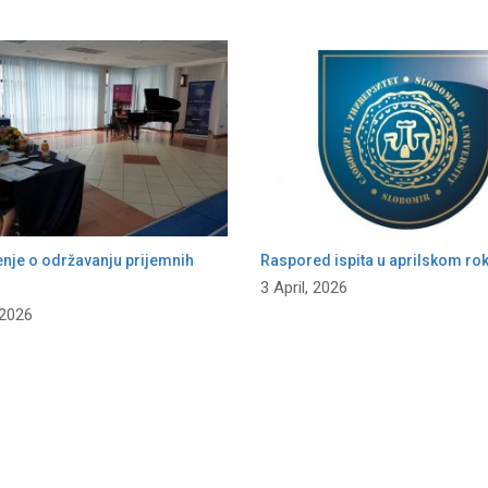
enje o održavanju prijemnih
Raspored ispita u aprilskom ro
3 April, 2026
 2026