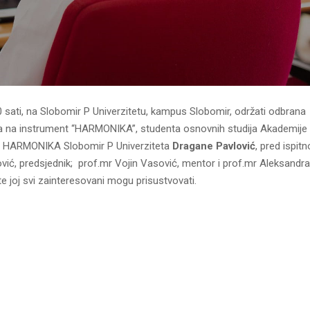
 sati, na Slobomir P Univerzitetu, kampus Slobomir, održati odbrana
a na instrument “HARMONIKA”, studenta osnovnih studija Akademije
er HARMONIKA Slobomir P Univerziteta
Dragane Pavlović
, pred ispit
ić, predsjednik; prof.mr Vojin Vasović, mentor i prof.mr Aleksandra
te joj svi zainteresovani mogu prisustvovati.