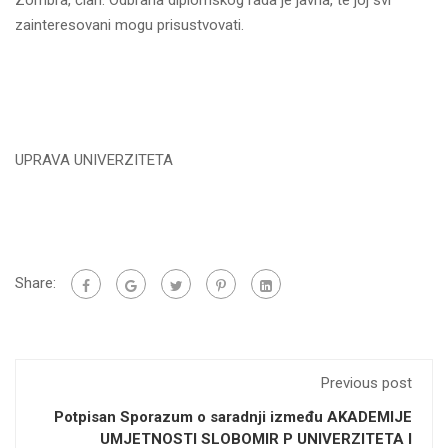
Zombra, član. Odbrana diplomskog rada je javna, te joj svi
zainteresovani mogu prisustvovati.
UPRAVA UNIVERZITETA
Share:
Previous post
Potpisan Sporazum o saradnji između AKADEMIJE
UMJETNOSTI SLOBOMIR P UNIVERZITETA I