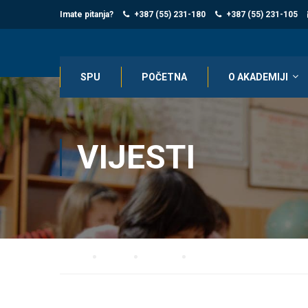
Imate pitanja?
+387 (55) 231-180
+387 (55) 231-105
SPU
POČETNA
O AKADEMIJI
VIJESTI
Home
Blog
Vijesti
O B A V J E Š T E NJ E