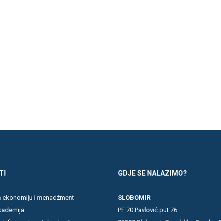
TI
GDJE SE NALAZIMO?
za ekonomiju i menadžment
SLOBOMIR
kademija
PF 70 Pavlović put 76