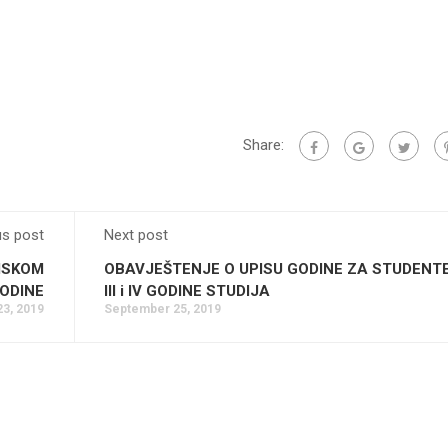
Share:
us post
Next post
MSKOM
OBAVJEŠTENJE O UPISU GODINE ZA STUDENTE 
ODINE
III i IV GODINE STUDIJA
3, 2019
September 25, 2019