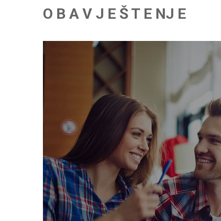
O B A V J E Š T E NJ E