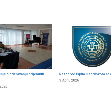
enje o održavanju prijemnih
Raspored ispita u aprilskom ro
3 April, 2026
 2026