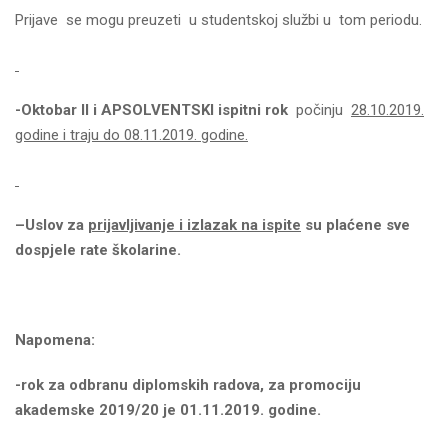
Prijave se mogu preuzeti u studentskoj službi u tom periodu.
-Oktobar II i APSOLVENTSKI
ispitni
rok
počinju
28.10.2019.
godine i traju do 08.11.201
9
. godine.
–
Uslov za
prijavljivanje
i izlazak na ispite
su plaćene sve
dospjele rate školarine.
Napomena:
-rok za odbranu diplomskih radova, za promociju
akademske 2019/20 je 01.11.2019. godine.