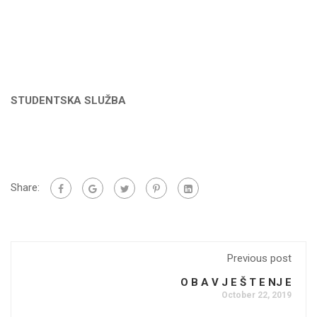
STUDENTSKA SLUŽBA
Share:
Previous post
O B A V J E Š T E NJ E
October 22, 2019