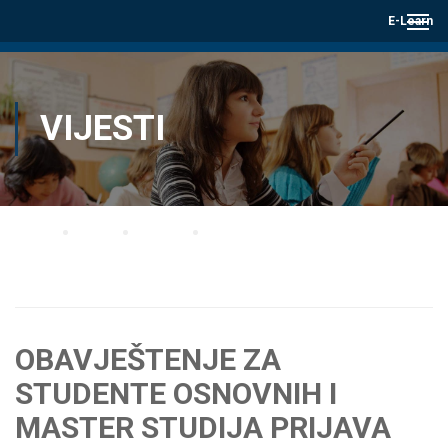
E-Learn
VIJESTI
Home
Blog
Vijesti
OBAVJEŠTENJE ZA STUDENTE OSNOVNIH I MASTER STUDIJA PRIJAVA
ISPITA ZA OKTOBAR II i APSOLVENTSKI ISPITNI ROK
OBAVJEŠTENJE ZA
STUDENTE OSNOVNIH I
MASTER STUDIJA PRIJAVA