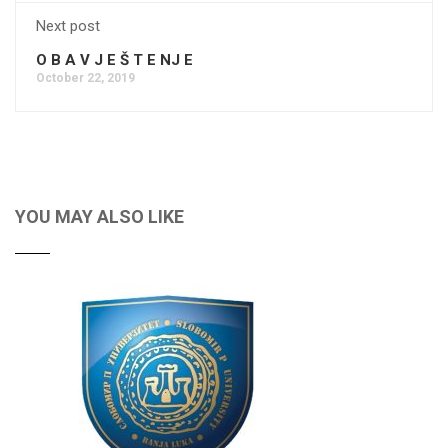
Next post
O B A V J E Š T E NJ E
October 22, 2019
YOU MAY ALSO LIKE