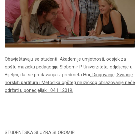
Obavještavaju se studenti Akademije umjetnosti, odsjek za
opštu muzičku pedagogiju Slobomir P Univerziteta, odjeljenje u
Bijeljini, da se predavanja iz predmeta Hor
, Dirigovanje, Sviranje
horskih partitura i Metodika opšteg muzičkog obrazovanje neće
održati u ponedjeljak 04.11.2019.
STUDENTSKA SLUŽBA SLOBOMIR