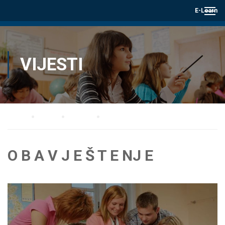
E-Learn
VIJESTI
Home
Blog
Vijesti
O B A V J E Š T E NJ E
O B A V J E Š T E NJ E