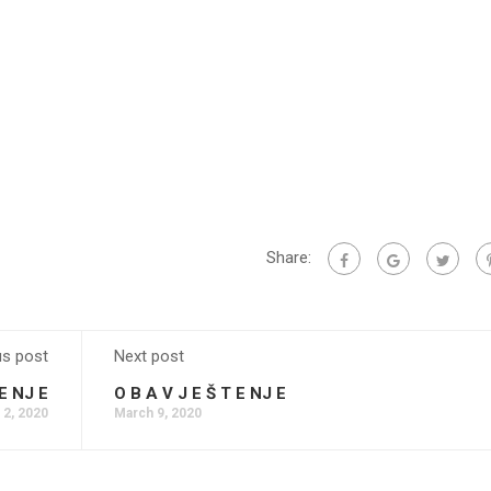
Share:
us post
Next post
 E NJ E
O B A V J E Š T E NJ E
 2, 2020
March 9, 2020