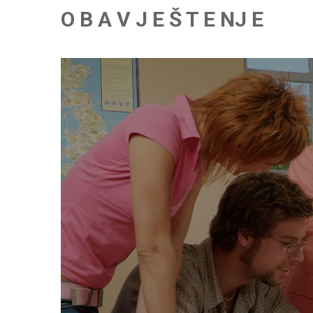
O B A V J E Š T E NJ E