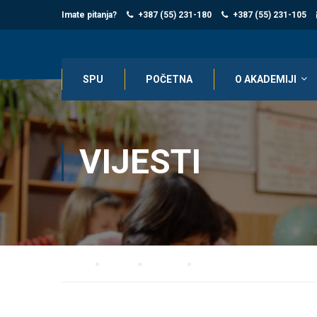
Imate pitanja?
+387 (55) 231-180
+387 (55) 231-105
SPU
POČETNA
O AKADEMIJI
VIJESTI
Home
Blog
Vijesti
O B A V J E Š T E NJ E