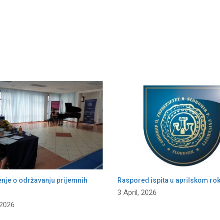
enje o održavanju prijemnih
Raspored ispita u aprilskom ro
3 April, 2026
 2026