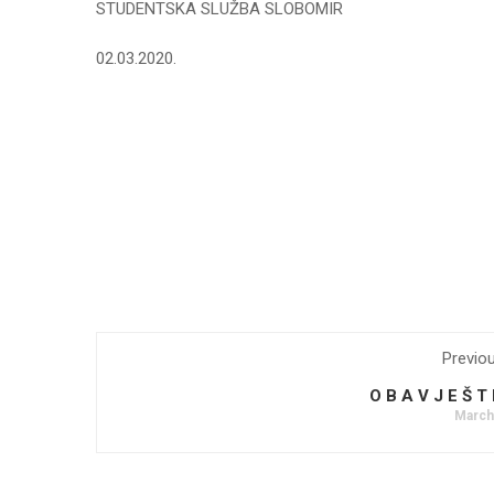
STUDENTSKA SLUŽBA SLOBOMIR
02.03.2020.
Previo
O B A V J E Š T
March