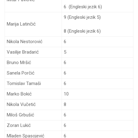
6 (Engleski jezik 6)
9 (Engleski jezik 5)
Marija Latinčić
8 (Engleski jezik 6)
Nikola Nestorović
6
Vasilije Bradarić
5
Bruno Mršić
6
Sanela Porčić
6
Tomislav Tamaši
6
Marko Bokić
10
Nikola Vučetić
8
Miloš Grbušić
6
Zoran Lukić
6
Mladen Spasojević
6