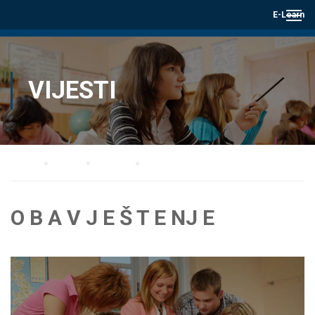
E-Learn
VIJESTI
Home
Blog
Vijesti
O B A V J E Š T E NJ E
O B A V J E Š T E NJ E