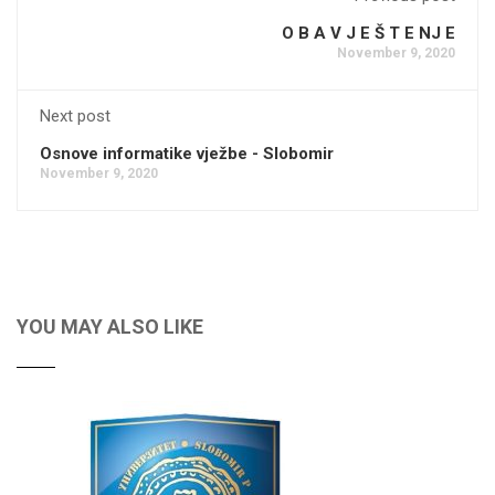
O B A V J E Š T E NJ E
November 9, 2020
Next post
Osnove informatike vježbe - Slobomir
November 9, 2020
YOU MAY ALSO LIKE