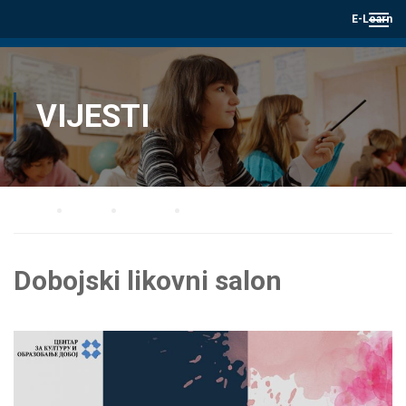
E-Learn
VIJESTI
Home
Blog
Vijesti
Dobojski likovni salon
Dobojski likovni salon