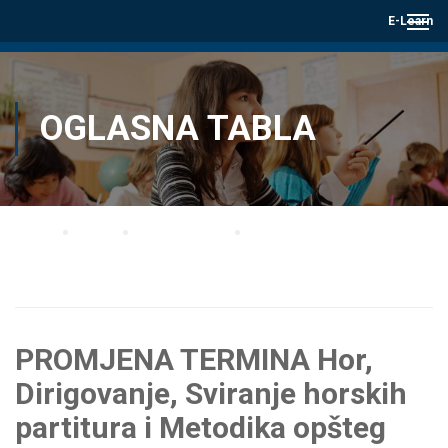
E-Learn
OGLASNA TABLA
Home
Blog
Oglasna tabla
PROMJENA TERMINA Hor, Dirigovanje, Sviranje horskih partitura i Metodika
opšteg muzičkog obrazovanja
PROMJENA TERMINA Hor,
Dirigovanje, Sviranje horskih
partitura i Metodika opšteg