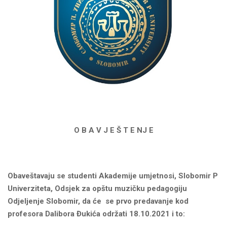
O B A V J E Š T E NJ E
Obave
š
tavaju
se
studenti
Akademije umjetnosi, Slobomir P
Univerziteta, Odsjek za opštu muzičku pedagogiju
Odjeljenje Slobomir, da će se prvo predavanje kod
profesora Dalibora Đukića održati 18.10.2021 i to: