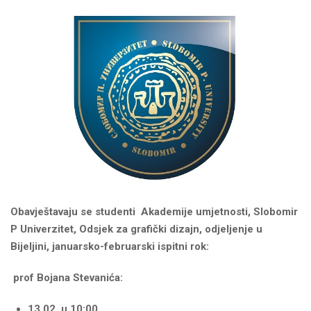
Obavje
š
tavaju
se
studenti
Akademije umjetnosti, Slobomir
P Univerzitet, Odsjek za grafički dizajn,
odjeljenje
u
Bijeljini, januarsko-februarski ispitni rok:
prof Bojana Stevanića:
13.02. u 10:00