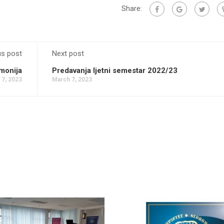
Share:
us post
Next post
rmonija
Predavanja ljetni semestar 2022/23
 7, 2023
March 7, 2023