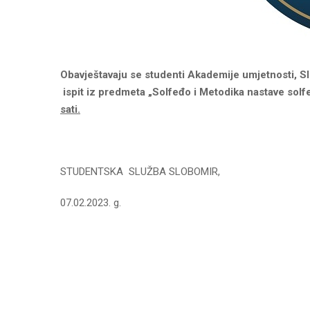
Obavje
š
tavaju
se
studenti
Akademije umjetnosti, Sl
ispit iz predmeta „Solfeđo i Metodika nastave solfe
sati.
STUDENTSKA SLUŽBA SLOBOMIR,
07.02.2023. g.