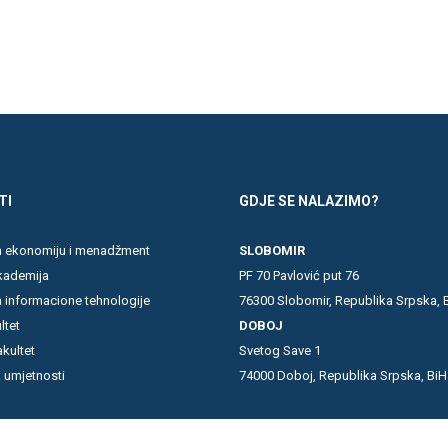
TI
GDJE SE NALAZIMO?
za ekonomiju i menadžment
SLOBOMIR
kademija
PF 70 Pavlović put 76
a informacione tehnologije
76300 Slobomir, Republika Srpska, 
ltet
DOBOJ
akultet
Svetog Save 1
 umjetnosti
74000 Doboj, Republika Srpska, BiH