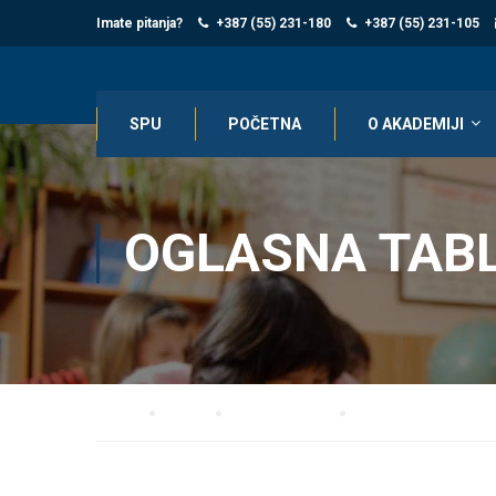
Imate pitanja?
+387 (55) 231-180
+387 (55) 231-105
SPU
POČETNA
O AKADEMIJI
OGLASNA TAB
Home
Blog
Oglasna tabla
Obavještenje Solfeđo 