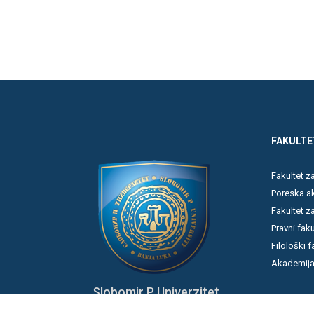
FAKULTE
Fakultet 
Poreska a
Fakultet z
Pravni faku
Filološki f
Akademija
Slobomir P Univerzitet