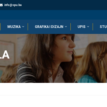
info@spu.ba
MUZIKA
GRAFIKA I DIZAJN
UPIS
STU
LA
i Metodika nastave solfeđa