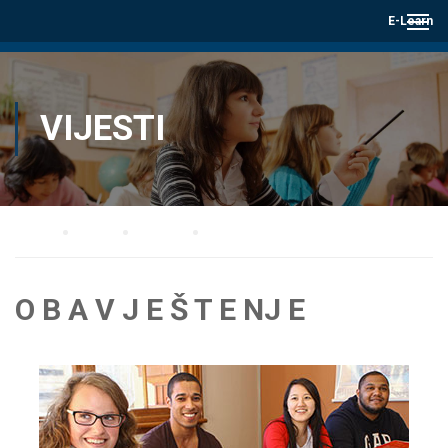
E-Learn
VIJESTI
Home
Blog
Vijesti
O B A V J E Š T E NJ E
O B A V J E Š T E NJ E