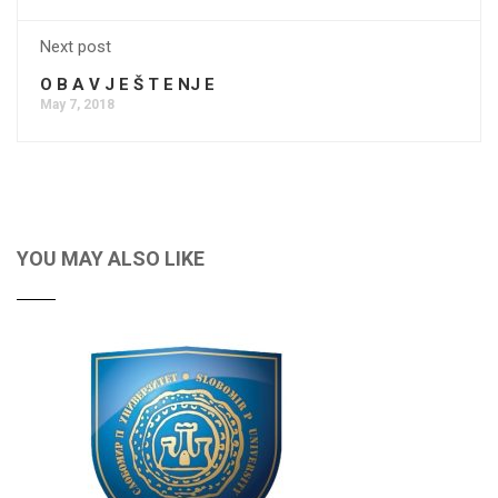
Next post
O B A V J E Š T E NJ E
May 7, 2018
YOU MAY ALSO LIKE