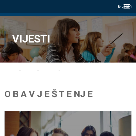
E-Learn
VIJESTI
Home
Blog
Vijesti
O B A V J E Š T E NJ E
O B A V J E Š T E NJ E