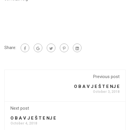
Share:
Previous post
O B A V J E Š T E NJ E
October 3, 2018
Next post
O B A V J E Š T E NJ E
October 4, 2018