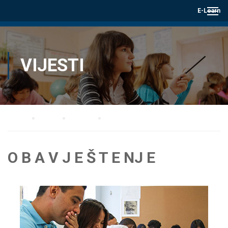
E-Learn
VIJESTI
Home
Blog
Vijesti
O B A V J E Š T E NJ E
O B A V J E Š T E NJ E