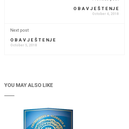
O B A V J E Š T E NJ E
October 4, 2018
Next post
O B A V J E Š T E NJ E
October 5, 2018
YOU MAY ALSO LIKE