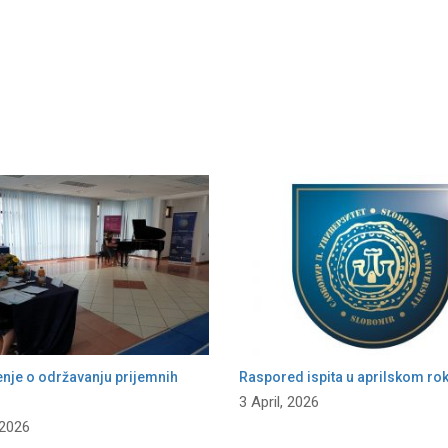
enje o održavanju prijemnih
Raspored ispita u aprilskom ro
3 April, 2026
 2026