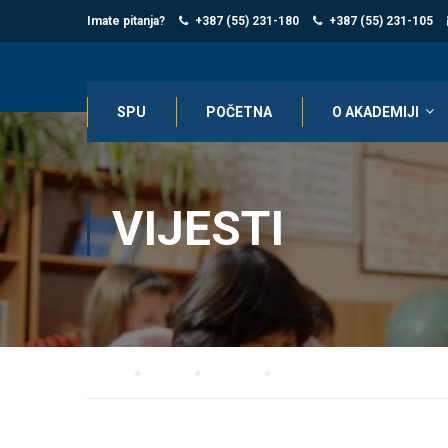
Imate pitanja?
+387 (55) 231-180
+387 (55) 231-105
SPU
POČETNA
O AKADEMIJI
VIJESTI
Home
Blog
Vijesti
OBAVJEŠTENJE O POČETKU 